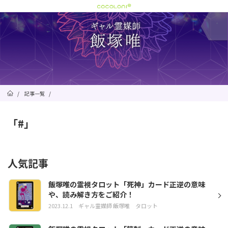
/
記事一覧
/
「#」
人気記事
飯塚唯の霊視タロット「死神」カード正逆の意味
や、読み解き方をご紹介！
2023.12.1
ギャル霊媒師 飯塚唯
タロット