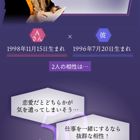
A
彼
×
さん
1998
11
15
1996
7
20
年
月
日生まれ
年
月
日生まれ
2人の相性は…
恋愛だとどちらかが
気を遣ってしまいそう…
仕事を一緒にするなら
抜群な相性！