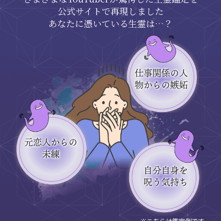
公式サイトで再現しました
あなたに憑いている生霊は…？
仕事関係
の
人
物
からの
嫉妬
元恋人
からの
未練
自分自身
を
呪
う
気持ち
※こちらは鑑定例です。