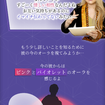
すごーく
惜しい相性
なんだよね
お互い気持ちがあるのに
イマイチ伝わってない
みたい…
もう少し詳しいことを知るために
彼の今のオーラを視てみようか…
今の彼からは
ピンク
バイオレット
オーラ
と
の
を
感じるよ