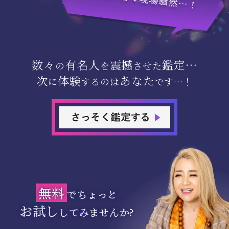
数々
有名人
震撼
鑑定…
の
を
させた
次
体験
あなた
に
するのは
です…！
無料
でちょっと
お試し
してみませんか?