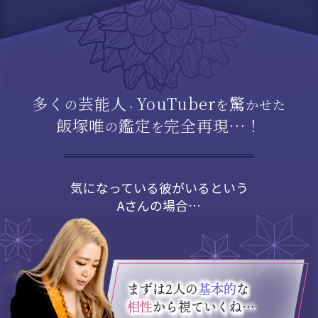
多く
芸能人
YouTuber
驚
の
を
かせた
・
飯塚唯
鑑定
完全再現…！
の
を
気になっている彼がいるという
Aさんの場合…
まずは2人の
基本的
な
相性
から視ていくね…