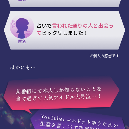
占いで
言われた通りの人と出会っ
て
ビックリしました！
匿名
※個人の感想です
ほかにも…
某番組にて本人しか知らないことを
当て過ぎて人気アイドル大号泣…！
Y
ouTuber
コムドット
ゆうた氏の
生霊を言い当て現場騒然…！