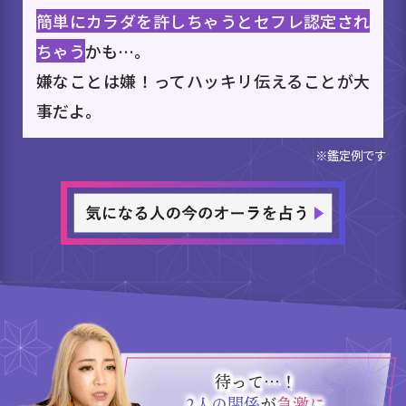
簡単にカラダを許しちゃうとセフレ認定され
ちゃう
かも…。
嫌なことは嫌！ってハッキリ伝えることが大
事だよ。
※鑑定例です
待って…！
2人の関係
が
急激に