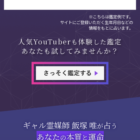
※こちらは鑑定例です。
サイトにご登録いただく生年月日などの
情報をもとに占います。
人気YouTuber
体験
鑑定
も
した
あなたも試してみませんか？
ギャル霊媒師 飯塚 唯
占
が
う
あなた
本質
運命
の
と