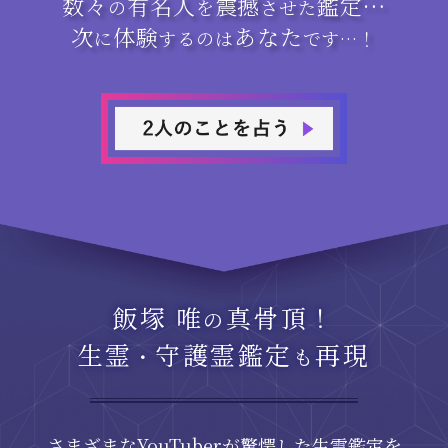
数々
有名人
震撼
鑑定…
の
を
させた
次
体験
あなた
に
するのは
です…！
飯塚 唯
真骨頂！
の
生霊
守護霊鑑定
再現
・
も
さまざまなYouTuberが驚愕した生霊鑑定を