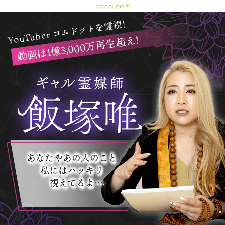
を霊視!
コムドット
ouTuber
動画は1億3,000万再生超え!
Y
あなたやあの人のこと
私にはハッキリ
視えてるよ…