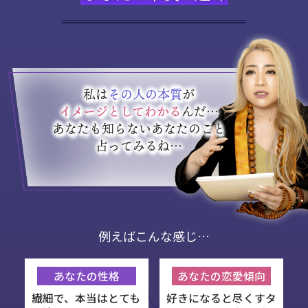
私は
その人の本質
が
イメージとしてわかる
んだ…
あなたも知らないあなたのこと
占ってみるね…
例えばこんな感じ…
あなたの性格
あなたの恋愛傾向
繊細で、本当はとても
好きになると尽くすタ